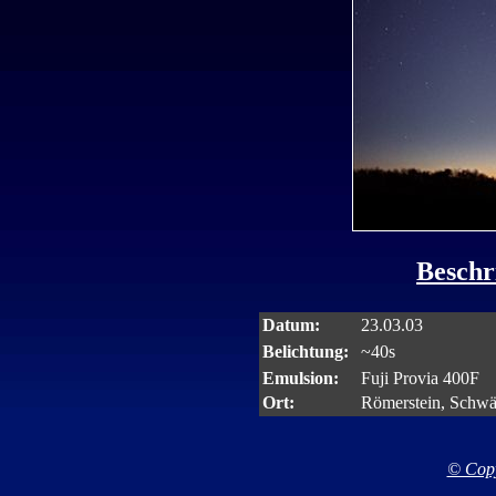
Beschr
Datum:
23.03.03
Belichtung:
~40s
Emulsion:
Fuji Provia 400F
Ort:
Römerstein, Schw
© Copy