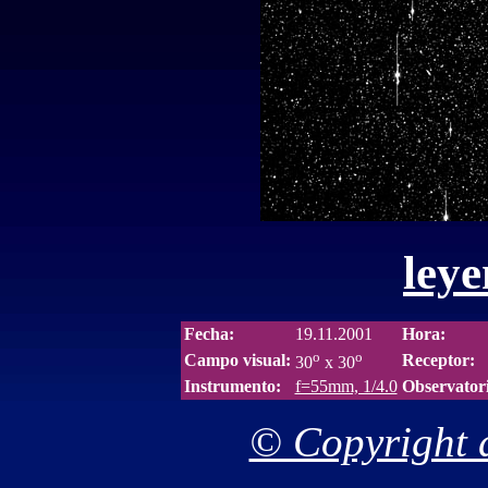
leye
Fecha:
19.11.2001
Hora:
o
o
Campo visual:
Receptor:
30
x 30
Instrumento:
f=55mm, 1/4.0
Observator
© Copyright d