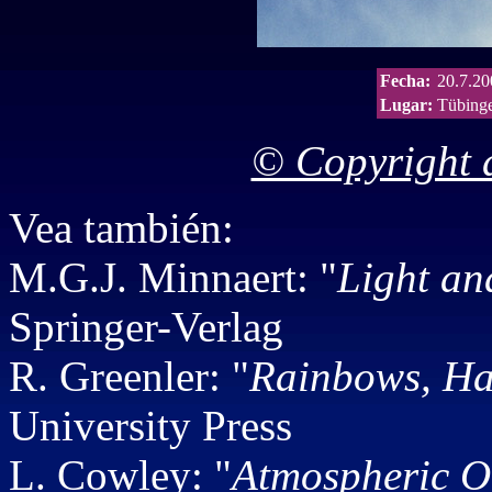
Fecha:
20.7.20
Lugar:
Tübing
© Copyright d
Vea también:
M.G.J. Minnaert: "
Light an
Springer-Verlag
R. Greenler: "
Rainbows, Ha
University Press
L. Cowley:
"
Atmospheric O