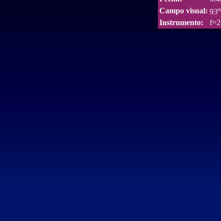
o
Campo visual:
93
Instrumento:
f=2