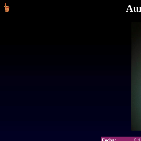
Aur
Fecha:
6.4