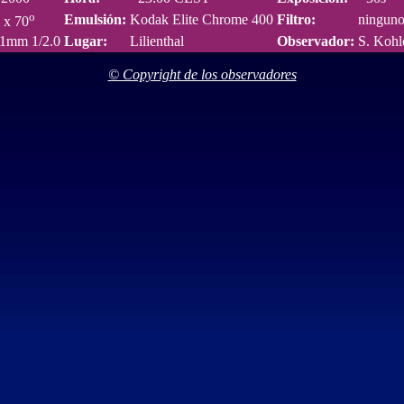
o
Emulsión:
Kodak Elite Chrome 400
Filtro:
ningun
x 70
1mm 1/2.0
Lugar:
Lilienthal
Observador:
S. Koh
© Copyright de los observadores