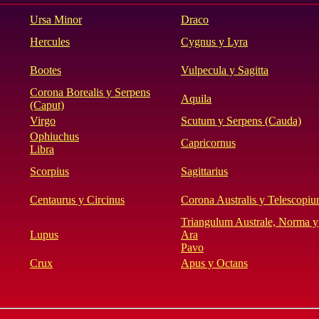
Ursa Minor
Draco
Hercules
Cygnus y Lyra
Bootes
Vulpecula y Sagitta
Corona Borealis y Serpens
Aquila
(Caput)
Virgo
Scutum y Serpens (Cauda)
Ophiuchus
Capricornus
Libra
Scorpius
Sagittarius
Centaurus y Circinus
Corona Australis y Telescopi
Triangulum Australe, Norma y
Lupus
Ara
Pavo
Crux
Apus y Octans