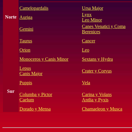
Camelopardalis
Ursa Major
Lynx
Norte
Auriga
Leo Minor
Canes Venatici y Coma
Gemini
Berenices
Taurus
Cancer
Orion
Leo
Monoceros y Canis Minor
Sextans y Hydra
Lepus
Crater y Corvus
Canis Major
Puppis
Vela
Sur
Columba y Pictor
Carina y Volans
Caelum
Antlia y Pyxis
Dorado y Mensa
Chamaeleon y Musca