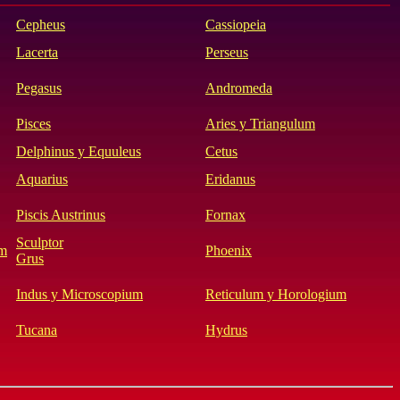
Cepheus
Cassiopeia
Lacerta
Perseus
Pegasus
Andromeda
Pisces
Aries y Triangulum
Delphinus y Equuleus
Cetus
Aquarius
Eridanus
Piscis Austrinus
Fornax
Sculptor
um
Phoenix
Grus
Indus y Microscopium
Reticulum y Horologium
Tucana
Hydrus