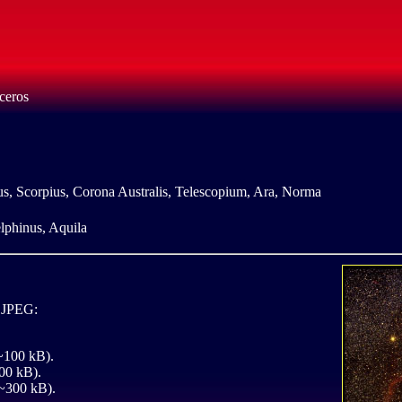
ceros
us, Scorpius, Corona Australis, Telescopium, Ara, Norma
lphinus, Aquila
o JPEG:
(~100 kB).
00 kB).
(~300 kB).