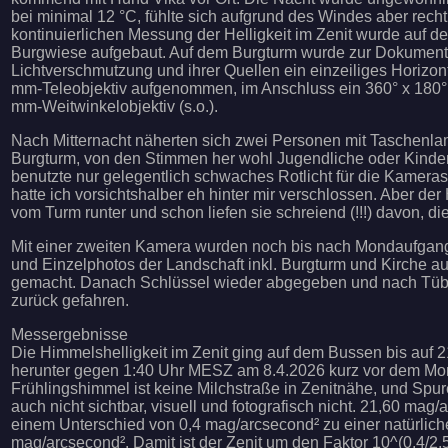
bei minimal 12 °C, fühlte sich aufgrund des Windes aber rech
kontinuierlichen Messung der Helligkeit im Zenit wurde auf d
Burgwiese aufgebaut. Auf dem Burgturm wurde zur Dokument
Lichtverschmutzung und ihrer Quellen ein einzeiliges Horizo
mm-Teleobjektiv aufgenommen, im Anschluss ein 360° x 180°
mm-Weitwinkelobjektiv (s.o.).
Nach Mitternacht näherten sich zwei Personen mit Taschenla
Burgturm, von den Stimmen her wohl Jugendliche oder Kinder. 
benutzte nur gelegentlich schwaches Rotlicht für die Kamera
hatte ich vorsichtshalber eh hinter mir verschlossen. Aber der
vom Turm runter und schon liefen sie schreiend (!!!) davon, di
Mit einer zweiten Kamera wurden noch bis nach Mondaufgang
und Einzelphotos der Landschaft inkl. Burgturm und Kirche 
gemacht. Danach Schlüssel wieder abgegeben und nach Tüb
zurück gefahren.
Messergebnisse
Die Himmelshelligkeit im Zenit ging auf dem Bussen bis auf 
herunter gegen 1:40 Uhr MESZ am 8.4.2026 kurz vor dem M
Frühlingshimmel ist keine Milchstraße in Zenitnähe, und Spu
auch nicht sichtbar, visuell und fotografisch nicht. 21,60 mag/
einem Unterschied von 0,4 mag/arcsecond² zu einer natürliche
mag/arcsecond². Damit ist der Zenit um den Faktor 10^(0,4/2,5