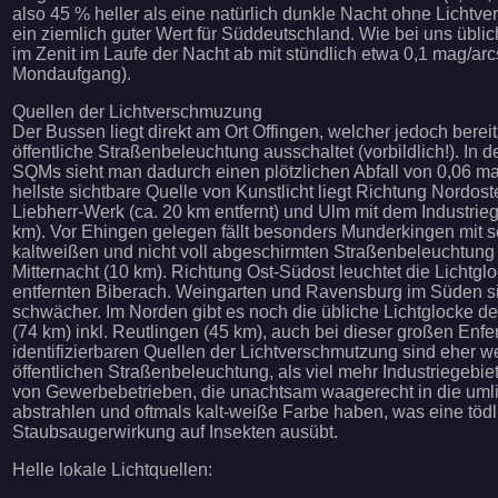
also 45 % heller als eine natürlich dunkle Nacht ohne Lichtve
ein ziemlich guter Wert für Süddeutschland. Wie bei uns üblic
im Zenit im Laufe der Nacht ab mit stündlich etwa 0,1 mag/arc
Mondaufgang).
Quellen der Lichtverschmuzung
Der Bussen liegt direkt am Ort Offingen, welcher jedoch bere
öffentliche Straßenbeleuchtung ausschaltet (vorbildlich!). In d
SQMs sieht man dadurch einen plötzlichen Abfall von 0,06 m
hellste sichtbare Quelle von Kunstlicht liegt Richtung Nordost
Liebherr-Werk (ca. 20 km entfernt) und Ulm mit dem Industrieg
km). Vor Ehingen gelegen fällt besonders Munderkingen mit se
kaltweißen und nicht voll abgeschirmten Straßenbeleuchtung
Mitternacht (10 km). Richtung Ost-Südost leuchtet die Lichtg
entfernten Biberach. Weingarten und Ravensburg im Süden s
schwächer. Im Norden gibt es noch die übliche Lichtglocke d
(74 km) inkl. Reutlingen (45 km), auch bei dieser großen Enf
identifizierbaren Quellen der Lichtverschmutzung sind eher w
öffentlichen Straßenbeleuchtung, als viel mehr Industriegebie
von Gewerbebetrieben, die unachtsam waagerecht in die uml
abstrahlen und oftmals kalt-weiße Farbe haben, was eine tödl
Staubsaugerwirkung auf Insekten ausübt.
Helle lokale Lichtquellen: