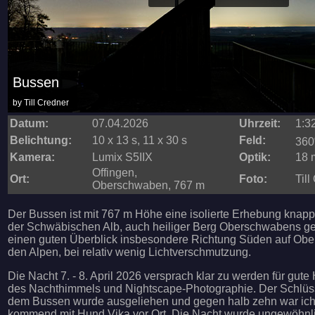
Bussen
by Till Credner
Datum:
07.04.2026
Uhrzeit:
1:3
Belichtung:
10 x 13 s, 11 x 30 s
Feld:
360
Kamera:
Lumix S5IIX
Optik:
18 m
Offingen,
Ort:
Foto:
Till
Oberschwaben, 767 m
Der Bussen ist mit 767 m Höhe eine isolierte Erhebung knap
der Schwäbischen Alb, auch heiliger Berg Oberschwabens gen
einen guten Überblick insbesondere Richtung Süden auf Obe
den Alpen, bei relativ wenig Lichtverschmutzung.
Die Nacht 7. - 8. April 2026 versprach klar zu werden für gut
des Nachthimmels und Nightscape-Photographie. Der Schlüs
dem Bussen wurde ausgeliehen und gegen halb zehn war ic
kommend mit Hund Vika vor Ort. Die Nacht wurde ungewöhnli