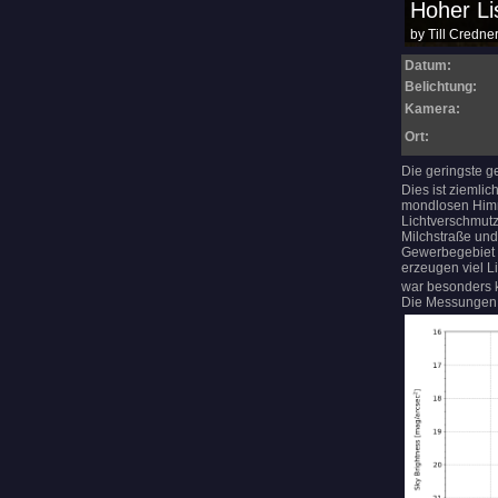
Datum:
Belichtung:
Kamera:
Ort:
Die geringste g
Dies ist ziemli
mondlosen Himm
Lichtverschmutz
Milchstraße und
Gewerbegebiet 
erzeugen viel L
war besonders k
Die Messungen 