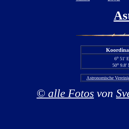
As
Koordina
o
6
51' 
o
50
9.8'
Astronomische Vereini
© alle Fotos
von
Sv