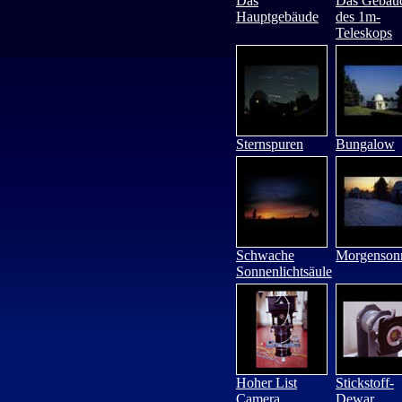
Das
Das Gebäu
Hauptgebäude
des 1m-
Teleskops
Sternspuren
Bungalow
Schwache
Morgenson
Sonnenlichtsäule
Hoher List
Stickstoff-
Camera
Dewar