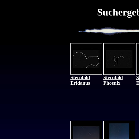
Suchergeb
Sternbild
Sternbild
S
Eridanus
Phoenix
E