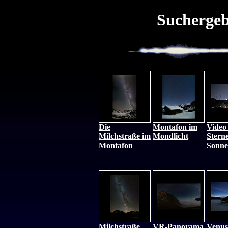
Suchergeb
Die
Montafon im
Video
Milchstraße im
Mondlicht
Stern
Montafon
Sonne
Milchstraße
VR-Panorama
Venus