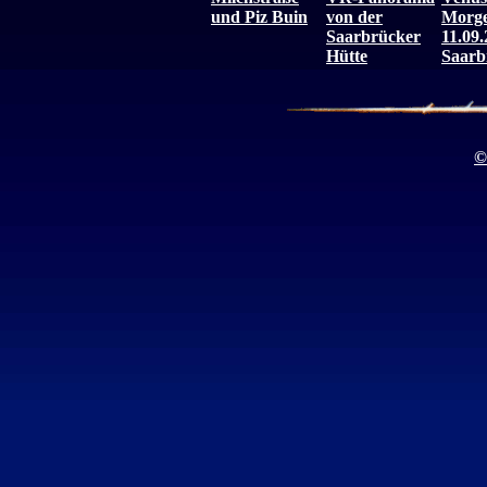
und Piz Buin
von der
Morg
Saarbrücker
11.09.
Hütte
Saarb
©