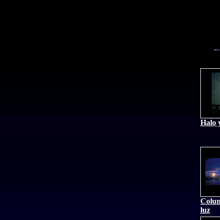
Halo 
Colu
luz