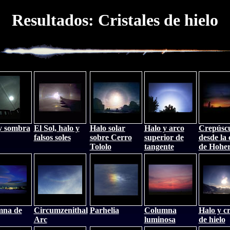
Resultados: Cristales de hielo
y sombra
El Sol, halo y
Halo solar
Halo y arco
Crepúsc
falsos soles
sobre Cerro
superior de
desde la
Tololo
tangente
de Hoher
mna de
Circumzenithal
Parhelia
Columna
Halo y cr
Arc
luminosa
de hielo