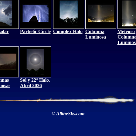
solar
Parhelic Circle
Complex Halo
Columna
Meteoro 
Luminosa
Column
Luminos
mnas
Sol y 22° Halo,
nosas
Abril 2026
© AlltheSky.com