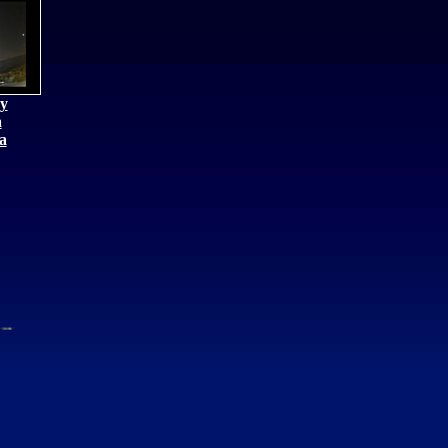
y
a
a