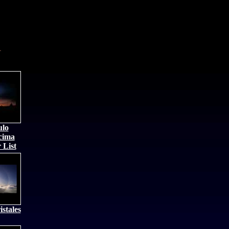
ulo
 cima
 List
istales