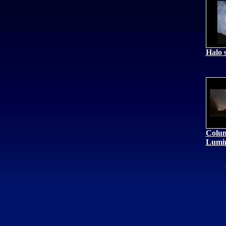
Halo 
Colu
Lumi