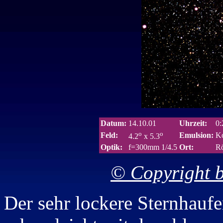
Datum:
14.10.01
Uhrzeit:
0:
o
o
Feld:
Emulsion:
Ko
4.2
x 5.3
Optik:
f=300mm 1/4.5
Ort:
Rö
© Copyright b
Der sehr lockere Sternhauf