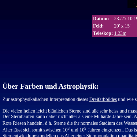
Datum:
23./25.10.
Feld:
20' x 15'
Teleskop:
1.23m
Über Farben und Astrophysik:
Zur astrophysikalischen Interpretation dieses
Dreifarbbildes
und wie si
Die vielen hellen leicht bläulichen Sterne sind alle sehr heiss und ma
Der Sternhaufen kann daher nicht älter als eine Milliarde Jahre sein. 
Rote Riesen handeln, d.h. Sterne die ihr normales Stadium des Wasser
8
9
Alter lässt sich somit zwischen 10
und 10
Jahren eingrenzen. Das is
Sternentwicklungsmodellen das Alter einer Sternpopulation quantitati