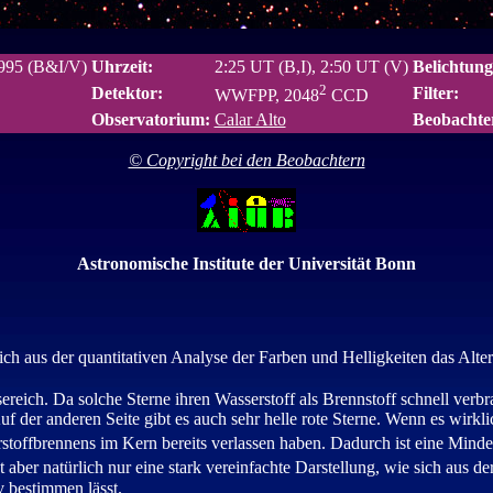
1995 (B&I/V)
Uhrzeit:
2:25 UT (B,I), 2:50 UT (V)
Belichtung
2
Detektor:
Filter:
WWFPP, 2048
CCD
Observatorium:
Calar Alto
Beobachte
© Copyright bei den Beobachtern
Astronomische Institute der Universität Bonn
ch aus der quantitativen Analyse der Farben und Helligkeiten das Alter 
ssereich. Da solche Sterne ihren Wasserstoff als Brennstoff schnell ver
Auf der anderen Seite gibt es auch sehr helle rote Sterne. Wenn es wirk
stoffbrennens im Kern bereits verlassen haben. Dadurch ist eine Minde
t aber natürlich nur eine stark vereinfachte Darstellung, wie sich aus 
v bestimmen lässt.