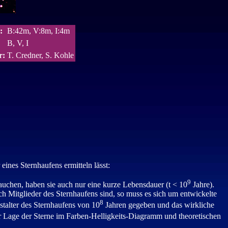
:
B:42m, V:8m, I:4m
B, V, I
r:
T. Credner, S. Kohle
eines Sternhaufens ermitteln lässt:
9
brauchen, haben sie auch nur eine kurze Lebensdauer (t < 10
Jahre).
lich Mitglieder des Sternhaufens sind, so muss es sich um entwickelte
8
stalter des Sternhaufens von 10
Jahren gegeben und das wirkliche
der Lage der Sterne im Farben-Helligkeits-Diagramm und theoretischen