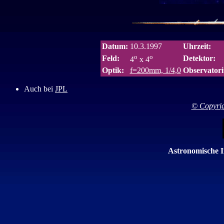
Datum:
10.3.1997
Uhrzeit:
o
o
Feld:
Detektor:
4
x 4
Optik:
f=200mm, 1/4,0
Observator
Auch bei
JPL
© Copyrig
Astronomische In