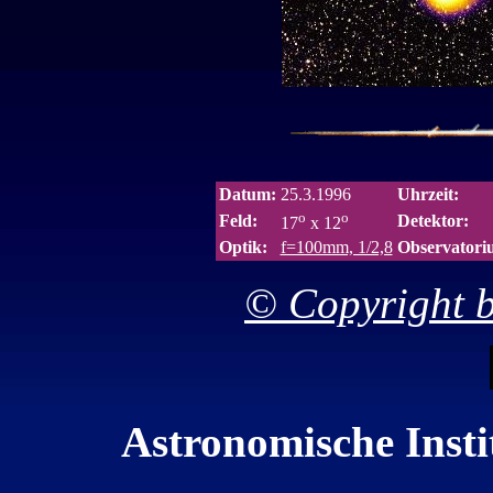
Datum:
25.3.1996
Uhrzeit:
o
o
Feld:
Detektor:
17
x 12
Optik:
f=100mm, 1/2,8
Observatori
© Copyright b
Astronomische Insti