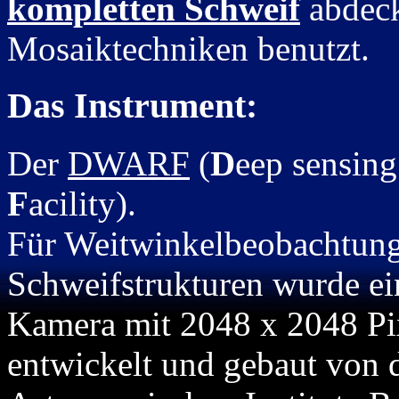
kompletten Schweif
abdeck
Mosaiktechniken benutzt.
Das Instrument:
Der
DWARF
(
D
eep sensin
F
acility).
Für Weitwinkelbeobachtun
Schweifstrukturen wurde ei
Kamera mit 2048 x 2048 Pix
entwickelt und gebaut von